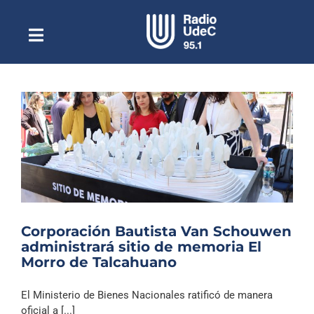
Saltar
al
contenido
Toggle
Escuchar Radio UdeC
Navigation
en vivo
Quiénes Somos
Programación
Podcast
Noticias
Reportajes
Corporación Bautista Van Schouwen
Columnas
administrará sitio de memoria El
Morro de Talcahuano
Música Clásica
Especiales
El Ministerio de Bienes Nacionales ratificó de manera
oficial a [...]