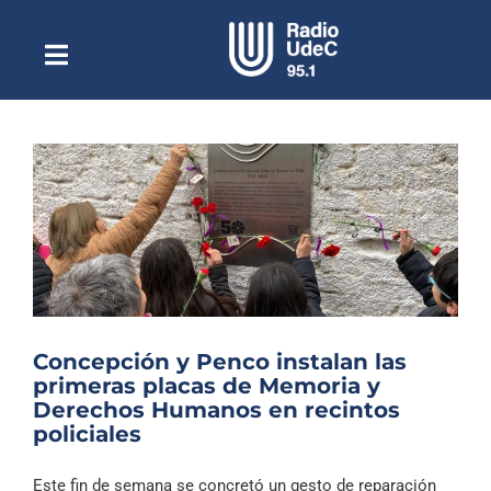
Saltar
al
contenido
Toggle
Escuchar Radio UdeC
Navigation
en vivo
Quiénes Somos
Programación
Podcast
Noticias
Reportajes
Concepción y Penco instalan las
Columnas
primeras placas de Memoria y
Derechos Humanos en recintos
Música Clásica
policiales
Especiales
Este fin de semana se concretó un gesto de reparación