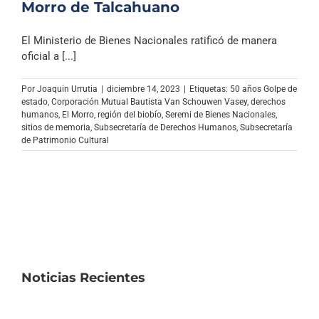
Morro de Talcahuano
El Ministerio de Bienes Nacionales ratificó de manera
oficial a [...]
Por
Joaquin Urrutia
|
diciembre 14, 2023
|
Etiquetas:
50 años Golpe de
estado
,
Corporación Mutual Bautista Van Schouwen Vasey
,
derechos
humanos
,
El Morro
,
región del biobío
,
Seremi de Bienes Nacionales
,
sitios de memoria
,
Subsecretaría de Derechos Humanos
,
Subsecretaría
de Patrimonio Cultural
Noticias Recientes