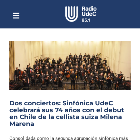
Saltar
al
contenido
Toggle
Escuchar Radio UdeC
Navigation
en vivo
Quiénes Somos
Programación
Podcast
Noticias
Reportajes
Dos conciertos: Sinfónica UdeC
Columnas
celebrará sus 74 años con el debut
en Chile de la cellista suiza Milena
Música Clásica
Marena
Especiales
Consolidada como la segunda agrupación sinfónica más