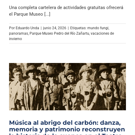
Una completa cartelera de actividades gratuitas ofrecerá
el Parque Museo [...]
Por
Eduardo Unda
|
junio 24, 2026
|
Etiquetas:
mundo fungi
,
panoramas
,
Parque Museo Pedro del Río Zañartu
,
vacaciones de
invierno
Música al abrigo del carbón: danza,
memoria y patrimonio reconstruyen