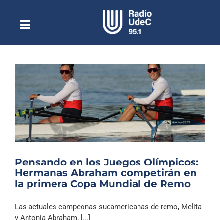
Saltar
al
contenido
Toggle
Escuchar Radio UdeC
Navigation
en vivo
Quiénes Somos
Programación
Podcast
Noticias
Reportajes
Pensando en los Juegos Olímpicos:
Columnas
Hermanas Abraham competirán en
la primera Copa Mundial de Remo
Música Clásica
Especiales
Las actuales campeonas sudamericanas de remo, Melita
y Antonia Abraham, [...]