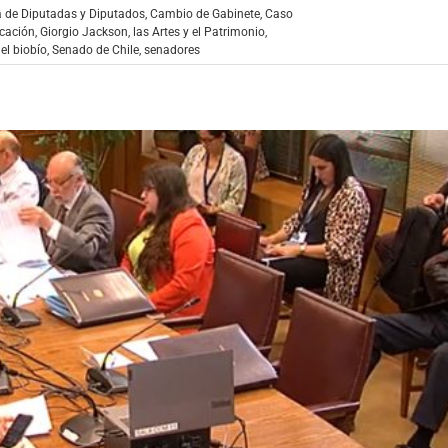
 de Diputadas y Diputados
,
Cambio de Gabinete
,
Caso
cación
,
Giorgio Jackson
,
las Artes y el Patrimonio
,
el biobío
,
Senado de Chile
,
senadores