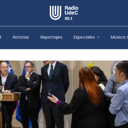
Escuchar Radio UdeC
en vivo
t
Noticias
Reportajes
Especiales
Música 
Quiénes Somos
Programación
Podcast
Noticias
Reportajes
Columnas
Música Clásica
Especiales