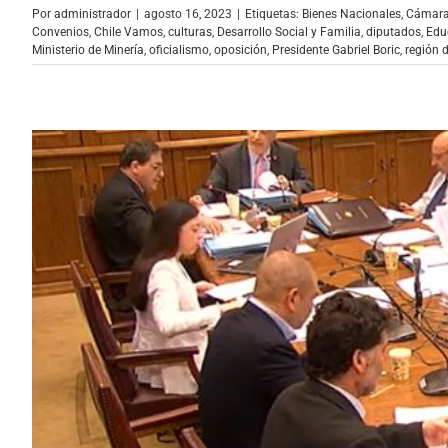
Por
administrador
|
agosto 16, 2023
|
Etiquetas:
Bienes Nacionales
,
Cámara
Convenios
,
Chile Vamos
,
culturas
,
Desarrollo Social y Familia
,
diputados
,
Edu
Ministerio de Minería
,
oficialismo
,
oposición
,
Presidente Gabriel Boric
,
región d