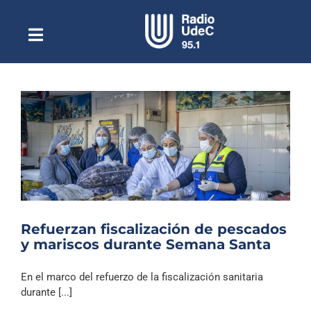
Saltar
al
contenido
Toggle
Escuchar Radio UdeC
Navigation
en vivo
Quiénes Somos
Programación
Podcast
Noticias
Reportajes
Refuerzan fiscalización de pescados
Columnas
y mariscos durante Semana Santa
Música Clásica
En el marco del refuerzo de la fiscalización sanitaria
Especiales
durante [...]