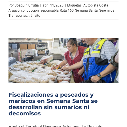
Por
Joaquin Urrutia
|
abril 11, 2025
|
Etiquetas:
Autopista Costa
Arauco
,
conducción responsable
,
Ruta 160
,
Semana Santa
,
Seremi de
Transportes
,
tránsito
Fiscalizaciones a pescados y
mariscos en Semana Santa se
desarrollan sin sumarios ni
decomisos
Hasta el Terminal Pesquero Artesanal La Poza de