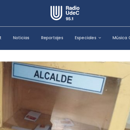
Escuchar Radio UdeC
en vivo
t
Noticias
Reportajes
Especiales
Música 
Quiénes Somos
Programación
Podcast
Noticias
Reportajes
Columnas
Música Clásica
Especiales