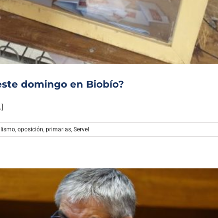
Archivo Sonoro
este domingo en Biobío?
.]
alismo
,
oposición
,
primarias
,
Servel