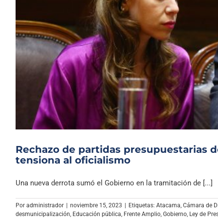
Rechazo de partidas presupuestarias de
tensiona al oficialismo
Una nueva derrota sumó el Gobierno en la tramitación de [...]
Por
administrador
|
noviembre 15, 2023
|
Etiquetas:
Atacama
,
Cámara de D
desmunicipalización
,
Educación pública
,
Frente Amplio
,
Gobierno
,
Ley de Pr