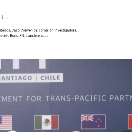
...]
utados
,
Caso Convenios
,
comisión investigadora
,
idente Boric
,
RN
,
transferencias