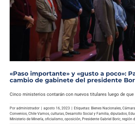
«Paso importante» y «gusto a poco»: Pa
cambio de gabinete del presidente Bor
Cinco ministerios contarán con nuevos titulares luego de que el
Por
administrador
|
agosto 16, 2023
|
Etiquetas:
Bienes Nacionales
,
Cámara
Convenios
,
Chile Vamos
,
culturas
,
Desarrollo Social y Familia
,
diputados
,
Edu
Ministerio de Minería
,
oficialismo
,
oposición
,
Presidente Gabriel Boric
,
región d