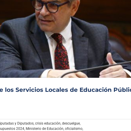
 los Servicios Locales de Educación Públi
iputadas y Diputados
,
crisis educación
,
descuelgue
,
esupuestos 2024
,
Ministerio de Educación
,
oficialismo
,