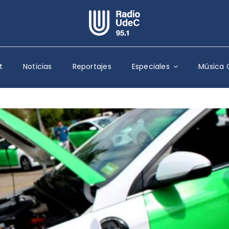
Escuchar Radio UdeC
en vivo
t
Noticias
Reportajes
Especiales
Música 
Quiénes Somos
Programación
Podcast
Noticias
Reportajes
Columnas
Música Clásica
Especiales