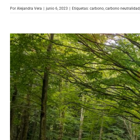
Por
Alejandra Vera
|
junio 6, 2023
|
Etiquetas:
carbono
,
carbono neutralidad