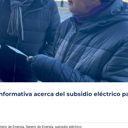
formativa acerca del subsidio eléctrico p
terio de Energía
,
Seremi de Energía
,
subsidio eléctrico