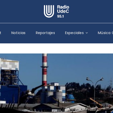
Escuchar Radio UdeC
en vivo
t
Noticias
Reportajes
Especiales
Música 
Quiénes Somos
Programación
Podcast
Noticias
Reportajes
Columnas
Música Clásica
Especiales