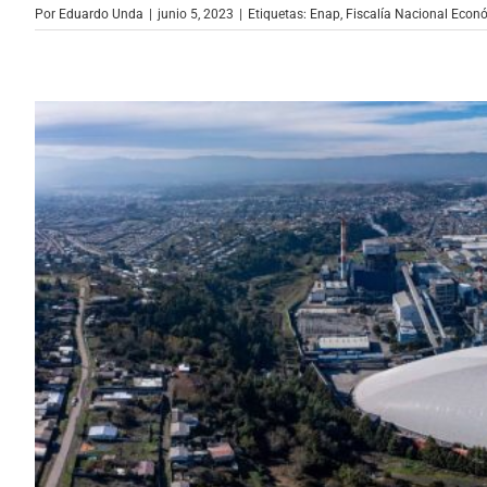
Por
Eduardo Unda
|
junio 5, 2023
|
Etiquetas:
Enap
,
Fiscalía Nacional Econ