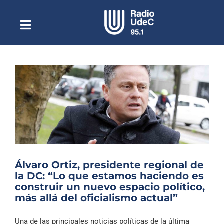
Saltar
al
contenido
Toggle
Escuchar Radio UdeC
Navigation
en vivo
Quiénes Somos
Programación
Podcast
Noticias
Reportajes
Álvaro Ortiz, presidente regional de
Columnas
la DC: “Lo que estamos haciendo es
construir un nuevo espacio político,
Música Clásica
más allá del oficialismo actual”
Especiales
Una de las principales noticias políticas de la última