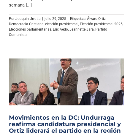
Archivo Sonoro
semana [...]
Por
Joaquin Urrutia
|
julio 29, 2025
|
Etiquetas:
Álvaro Ortiz
,
Democracia Cristiana
,
elección presidencial
,
Elección presidencial 2025
,
Elecciones parlamentarias
,
Eric Aedo
,
Jeannette Jara
,
Partido
Comunista
Movimientos en la DC: Undurraga
reafirma candidatura presidencial y
Ortiz liderará el partido en la región