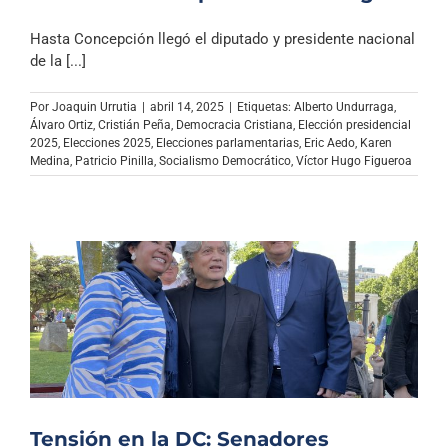
Hasta Concepción llegó el diputado y presidente nacional
de la [...]
Por
Joaquin Urrutia
|
abril 14, 2025
|
Etiquetas:
Alberto Undurraga
,
Álvaro Ortiz
,
Cristián Peña
,
Democracia Cristiana
,
Elección presidencial
2025
,
Elecciones 2025
,
Elecciones parlamentarias
,
Eric Aedo
,
Karen
Medina
,
Patricio Pinilla
,
Socialismo Democrático
,
Víctor Hugo Figueroa
Tensión en la DC: Senadores