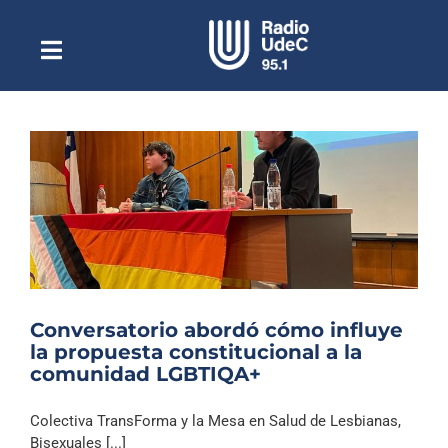
Saltar
al
contenido
Toggle
Escuchar Radio UdeC
Navigation
en vivo
Quiénes Somos
Programación
Podcast
Noticias
Reportajes
Conversatorio abordó cómo influye
Columnas
la propuesta constitucional a la
comunidad LGBTIQA+
Música Clásica
Especiales
Colectiva TransForma y la Mesa en Salud de Lesbianas,
Bisexuales [...]